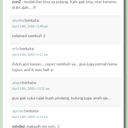
yun2
: mudah2an bisa ya pulang. Kalo gak bisa, ntar ketemu
di jkt ajah… :P.
snydez
berkata:
April 14th, 2003 ≈ 5:48 pm
selamed sembuh :)
erly
berkata:
April 15th, 2003 ≈ 6:27 am
Aduh apri kasian… cepet sembuh ya… gue juga pernah kena
typus, and it was hell :p
alaya
berkata:
April 15th, 2003 ≈ 10:51 am
gue gak suka rujak kuah pindang, bulung juga. aneh aja…
aprian
berkata:
April 16th, 2003 ≈ 6:19 am
syndez
: makasih om son.. :)