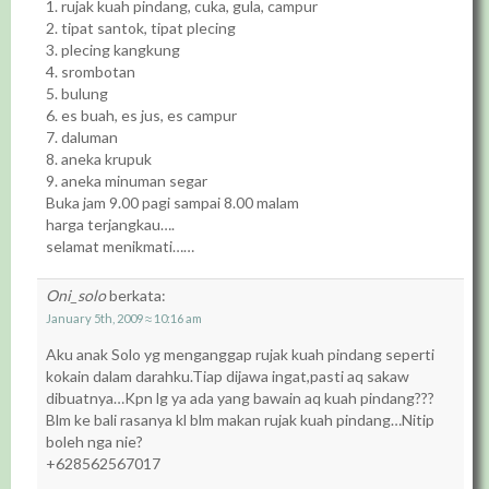
1. rujak kuah pindang, cuka, gula, campur
2. tipat santok, tipat plecing
3. plecing kangkung
4. srombotan
5. bulung
6. es buah, es jus, es campur
7. daluman
8. aneka krupuk
9. aneka minuman segar
Buka jam 9.00 pagi sampai 8.00 malam
harga terjangkau….
selamat menikmati……
Oni_solo
berkata:
January 5th, 2009 ≈ 10:16 am
Aku anak Solo yg menganggap rujak kuah pindang seperti
kokain dalam darahku.Tiap dijawa ingat,pasti aq sakaw
dibuatnya…Kpn lg ya ada yang bawain aq kuah pindang???
Blm ke bali rasanya kl blm makan rujak kuah pindang…Nitip
boleh nga nie?
+628562567017