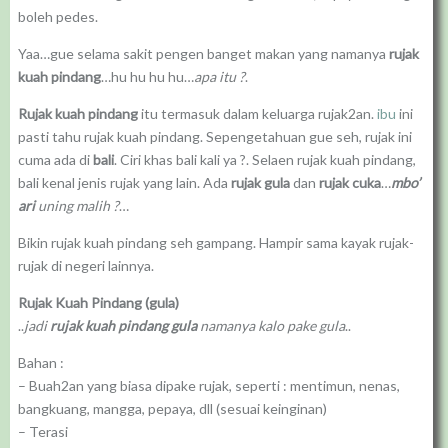
boleh pedes.
Yaa…gue selama sakit pengen banget makan yang namanya
rujak
kuah pindang
…hu hu hu hu…
apa itu ?
.
Rujak kuah pindang
itu termasuk dalam keluarga rujak2an.
ibu
ini
pasti tahu rujak kuah pindang. Sepengetahuan gue seh, rujak ini
cuma ada di
bali
. Ciri khas bali kali ya ?. Selaen rujak kuah pindang,
bali kenal jenis rujak yang lain. Ada
rujak gula
dan
rujak cuka
…
mbo’
ari
uning malih ?
…
Bikin rujak kuah pindang seh gampang. Hampir sama kayak rujak-
rujak di negeri lainnya.
Rujak Kuah Pindang (gula)
..
jadi
rujak kuah pindang gula
namanya kalo pake gula
..
Bahan :
– Buah2an yang biasa dipake rujak, seperti : mentimun, nenas,
bangkuang, mangga, pepaya, dll (sesuai keinginan)
– Terasi