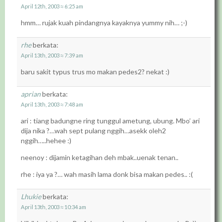
April 12th, 2003 ≈ 6:25 am
hmm… rujak kuah pindangnya kayaknya yummy nih… ;-)
rhe
berkata:
April 13th, 2003 ≈ 7:39 am
baru sakit typus trus mo makan pedes2? nekat :)
aprian
berkata:
April 13th, 2003 ≈ 7:48 am
ari : tiang badungne ring tunggul ametung, ubung. Mbo’ ari
dija nika ?…wah sept pulang nggih…asekk oleh2
nggih…..hehee :)
neenoy : dijamin ketagihan deh mbak..uenak tenan..
rhe : iya ya ?… wah masih lama donk bisa makan pedes.. :(
Lhukie
berkata:
April 13th, 2003 ≈ 10:34 am