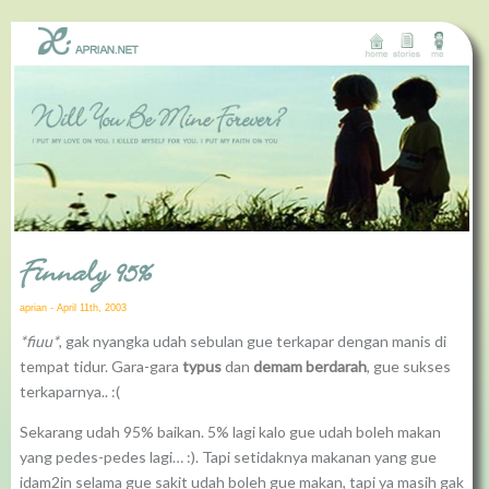
Finnaly 95%
aprian - April 11th, 2003
*fiuu*
, gak nyangka udah sebulan gue terkapar dengan manis di
tempat tidur. Gara-gara
typus
dan
demam berdarah
, gue sukses
terkaparnya.. :(
Sekarang udah 95% baikan. 5% lagi kalo gue udah boleh makan
yang pedes-pedes lagi… :). Tapi setidaknya makanan yang gue
idam2in selama gue sakit udah boleh gue makan, tapi ya masih gak