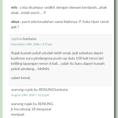
erly
: coba dicampur sedikit dengan demam berdarah…ahak
ahak…indah pasti… :P
alaya
: pasti ada kesalahan sama lidahnya :P. Suka tipat catok
gak ?
saylow
berkata:
November 14th, 2006 ≈ 3:57 pm
Rujak kuwah peluh pindah lebih enak, jadi sebelum dapet
kuahnya suru pindangnya push-up dulu 100 kali terus lari
keliling lapangan renon 6 kali… udah itu baru dapet kuwah
peluh pindang… hihihihi
salam kenal.
warung rujak bu RENUNG
berkata:
August 18th, 2007 ≈ 10:22 pm
warung rujak bu RENUNG
jl. kecubung 18 denpasar
menjual: