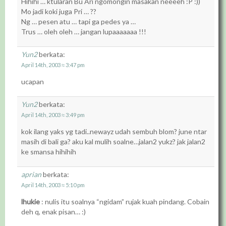
Hihihi … ktularan Bu Ari ngomongin masakan neeeeh :P :))
Mo jadi koki juga Pri … ??
Ng … pesen atu … tapi ga pedes ya …
Trus … oleh oleh … jangan lupaaaaaaa !!!
Yun2
berkata:
April 14th, 2003 ≈ 3:47 pm
ucapan
Yun2
berkata:
April 14th, 2003 ≈ 3:49 pm
kok ilang yaks yg tadi..newayz udah sembuh blom? june ntar
masih di bali ga? aku kal mulih soalne…jalan2 yukz? jak jalan2
ke smansa hihihih
aprian
berkata:
April 14th, 2003 ≈ 5:10 pm
lhukie
: nulis itu soalnya “ngidam” rujak kuah pindang. Cobain
deh q, enak pisan… :)