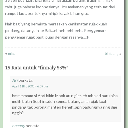
Selaen buah2an, bisa juga dimasukkan bulung. Bulung … *gak
tahu juga bahasa indonesianya*..itu makanan yang terbuat dari
rumput laut, bentuknya mirip2 kayak bihun gitu.
Nah bagi yang berminta merasakan kenikmatan rujak kuah
pindang, datanglah ke Bali…ehheheehheeh.. Penggemar-
penggemar rujak pasti puas dengan rasanya…:P
«
miss
bimbang
»
15 Kata untuk “finnaly 95%”
Ari
berkata:
April 11th, 2003 ≈ 6:39 pm
hmmmmmm si Apri bikin Mbok ari ngiler..eh mbo ari baru bisa
mulih bulan Sept ini..duh semua bulung ama rujak kuah
pindang tak borong manten heheh..apri badungnya ring dije
nggih?
neenoy
berkata: