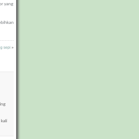
or yang
ebihkan
g sepi
»
king
kali