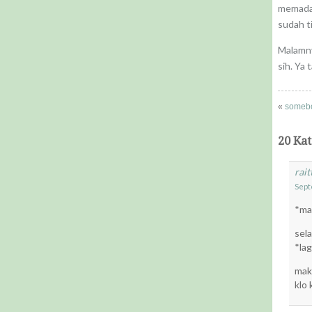
memadam
sudah ti
Malamny
sih. Ya 
«
someb
20 Ka
rait
Sept
*mak
sela
*lag
maka
klo 