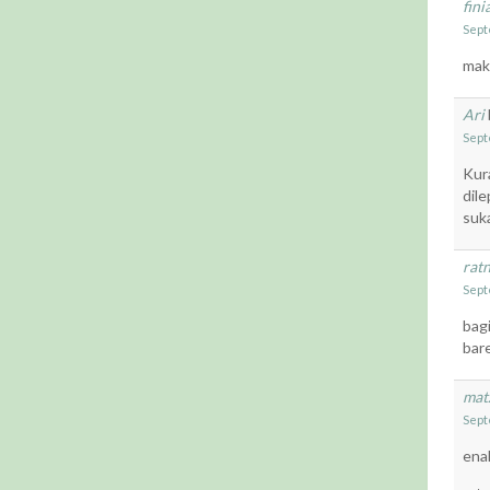
fini
Sept
mak
Ari
Sept
Kura
dil
suk
rat
Sept
bag
bar
mat
Sept
enak