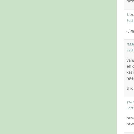
ratn
L
be
Sept
ajeg
nas
Sept
yang
eh d
kas
nge
thx 
yuu
Sept
huw
btw