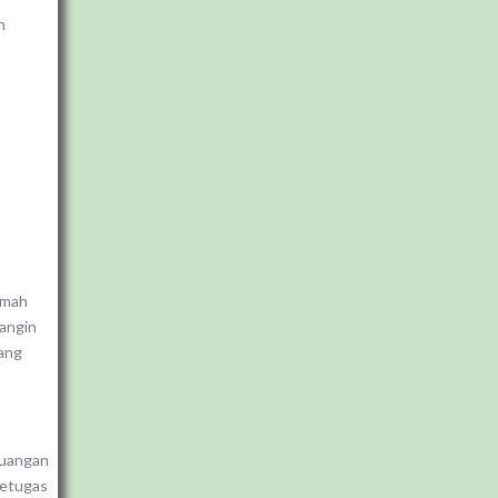
h
umah
angin
kang
ruangan
petugas