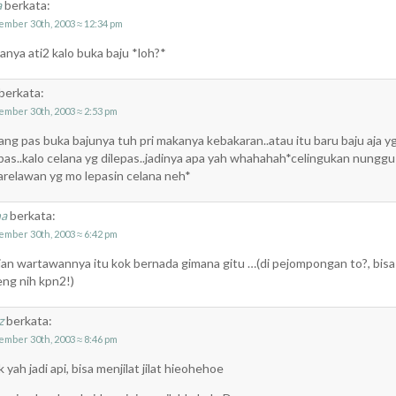
a
berkata:
ember 30th, 2003 ≈ 12:34 pm
anya ati2 kalo buka baju *loh?*
berkata:
ember 30th, 2003 ≈ 2:53 pm
ng pas buka bajunya tuh pri makanya kebakaran..atau itu baru baju aja y
epas..kalo celana yg dilepas..jadinya apa yah whahahah*celingukan nunggu
arelawan yg mo lepasin celana neh*
na
berkata:
ember 30th, 2003 ≈ 6:42 pm
ian wartawannya itu kok bernada gimana gitu …(di pejompongan to?, bisa
eng nih kpn2!)
z
berkata:
ember 30th, 2003 ≈ 8:46 pm
 yah jadi api, bisa menjilat jilat hieohehoe