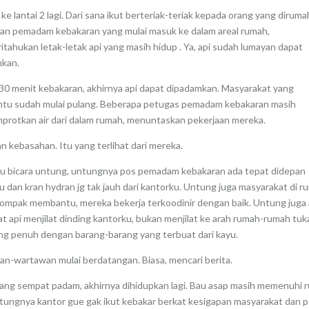
 ke lantai 2 lagi. Dari sana ikut berteriak-teriak kepada orang yang diruma
an pemadam kebakaran yang mulai masuk ke dalam areal rumah,
tahukan letak-letak api yang masih hidup . Ya, api sudah lumayan dapat
kan.
 30 menit kebakaran, akhirnya api dapat dipadamkan. Masyarakat yang
u sudah mulai pulang. Beberapa petugas pemadam kebakaran masih
rotkan air dari dalam rumah, menuntaskan pekerjaan mereka.
an kebasahan. Itu yang terlihat dari mereka.
u bicara untung, untungnya pos pemadam kebakaran ada tepat didepan
u dan kran hydran jg tak jauh dari kantorku. Untung juga masyarakat di r
ompak membantu, mereka bekerja terkoodinir dengan baik. Untung juga 
 api menjilat dinding kantorku, bukan menjilat ke arah rumah-rumah tu
ng penuh dengan barang-barang yang terbuat dari kayu.
n-wartawan mulai berdatangan. Biasa, mencari berita.
 yang sempat padam, akhirnya dihidupkan lagi. Bau asap masih memenuhi 
tungnya kantor gue gak ikut kebakar berkat kesigapan masyarakat dan 