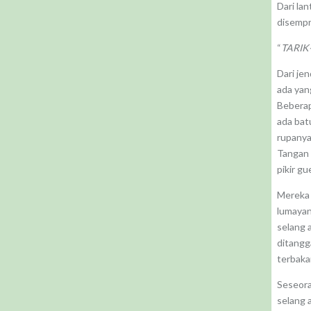
Dari la
disempr
“
TARIK-
Dari jen
ada yan
Beberap
ada bat
rupanya
Tangan 
pikir gu
Mereka 
lumayan
selang 
ditangg
terbakar
Seseora
selang 