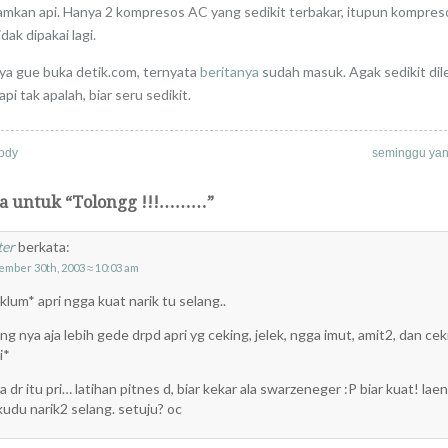
kan api. Hanya 2 kompresos AC yang sedikit terbakar, itupun kompres
dak dipakai lagi.
a gue buka detik.com, ternyata
beritanya
sudah masuk. Agak sedikit dil
tapi tak apalah, biar seru sedikit.
ody
seminggu yan
ta untuk “Tolongg !!!………”
ter
berkata:
ember 30th, 2003 ≈ 10:03 am
lum* apri ngga kuat narik tu selang..
ng nya aja lebih gede drpd apri yg ceking, jelek, ngga imut, amit2, dan ce
i*
 dr itu pri… latihan pitnes d, biar kekar ala swarzeneger :P biar kuat! laen 
kudu narik2 selang. setuju? oc