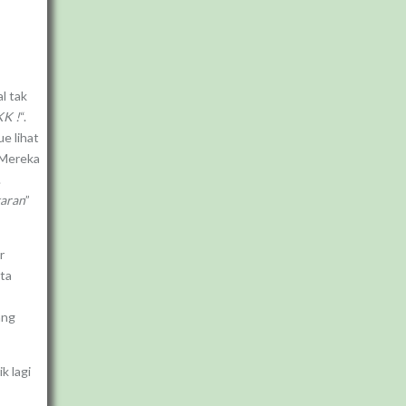
al tak
K !
“.
e lihat
. Mereka
.
karan
”
r
ata
ang
k lagi