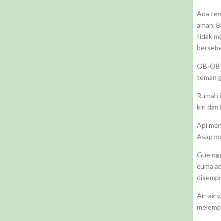
Ada tem
aman. B
tidak m
bersebe
OB-OB 
teman g
Rumah i
kiri da
Api men
Asap mul
Gue ngg
cuma ada
disempr
Air-air
melempa