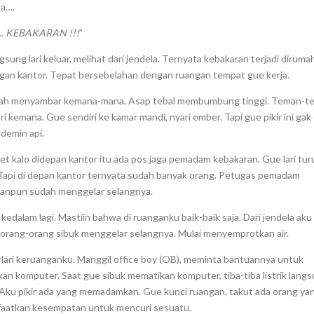
ba….
…. KEBAKARAN !!!
”
sung lari keluar, melihat dari jendela. Ternyata kebakaran terjadi diruma
gan kantor. Tepat bersebelahan dengan ruangan tempat gue kerja.
dah menyambar kemana-mana. Asap tebal membumbung tinggi. Teman-t
ri kemana. Gue sendiri ke kamar mandi, nyari ember. Tapi gue pikir ini ga
demin api.
et kalo didepan kantor itu ada pos jaga pemadam kebakaran. Gue lari tur
Tapi di depan kantor ternyata sudah banyak orang. Petugas pemadam
anpun sudah menggelar selangnya.
 kedalam lagi. Mastiin bahwa di ruanganku baik-baik saja. Dari jendela aku
 orang-orang sibuk menggelar selangnya. Mulai menyemprotkan air.
lari keruanganku. Manggil office boy (OB), meminta bantuannya untuk
an komputer. Saat gue sibuk mematikan komputer, tiba-tiba listrik lang
Aku pikir ada yang memadamkan. Gue kunci ruangan, takut ada orang ya
atkan kesempatan untuk mencuri sesuatu.