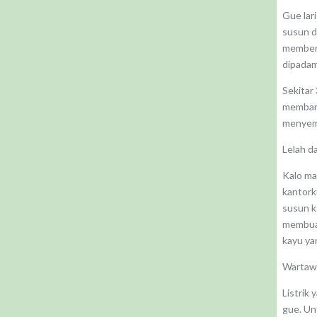
Gue lari
susun d
memberi
dipadam
Sekitar
membant
menyemp
Lelah d
Kalo ma
kantork
susun k
membuat
kayu ya
Wartawa
Listrik
gue. Un