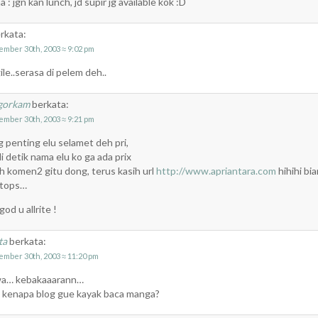
a : jgn kan lunch, jd supir jg available kok :D
rkata:
ember 30th, 2003 ≈ 9:02 pm
ile..serasa di pelem deh..
gorkam
berkata:
ember 30th, 2003 ≈ 9:21 pm
 penting elu selamet deh pri,
i detik nama elu ko ga ada prix
ih komen2 gitu dong, terus kasih url
http://www.apriantara.com
hihihi bia
tops…
god u allrite !
ta
berkata:
ember 30th, 2003 ≈ 11:20 pm
a… kebakaaarann…
 kenapa blog gue kayak baca manga?