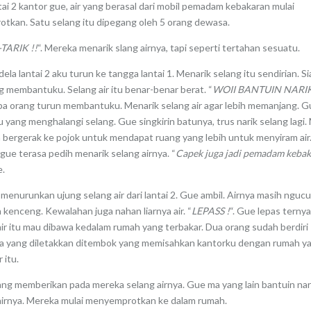
ntai 2 kantor gue, air yang berasal dari mobil pemadam kebakaran mulai
otkan. Satu selang itu dipegang oleh 5 orang dewasa.
TARIK !!
“. Mereka menarik slang airnya, tapi seperti tertahan sesuatu.
dela lantai 2 aku turun ke tangga lantai 1. Menarik selang itu sendirian. Si
g membantuku. Selang air itu benar-benar berat. “
WOII BANTUIN NARIK
a orang turun membantuku. Menarik selang air agar lebih memanjang. Gu
u yang menghalangi selang. Gue singkirin batunya, trus narik selang lagi
 bergerak ke pojok untuk mendapat ruang yang lebih untuk menyiram air
gue terasa pedih menarik selang airnya. “
Capek juga jadi pemadam keba
e.
menurunkan ujung selang air dari lantai 2. Gue ambil. Airnya masih ngucu
 kenceng. Kewalahan juga nahan liarnya air. “
LEPASS !
“. Gue lepas terny
air itu mau dibawa kedalam rumah yang terbakar. Dua orang sudah berdiri
a yang diletakkan ditembok yang memisahkan kantorku dengan rumah y
 itu.
ng memberikan pada mereka selang airnya. Gue ma yang lain bantuin nari
airnya. Mereka mulai menyemprotkan ke dalam rumah.