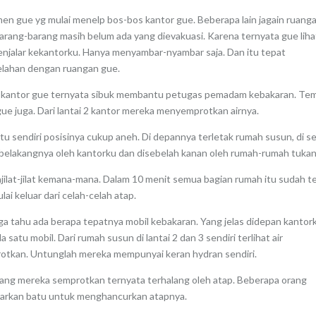
en gue yg mulai menelp bos-bos kantor gue. Beberapa lain jagain ruang
arang-barang masih belum ada yang dievakuasi. Karena ternyata gue liha
enjalar kekantorku. Hanya menyambar-nyambar saja. Dan itu tepat
lahan dengan ruangan gue.
kantor gue ternyata sibuk membantu petugas pemadam kebakaran. Te
ue juga. Dari lantai 2 kantor mereka menyemprotkan airnya.
tu sendiri posisinya cukup aneh. Di depannya terletak rumah susun, di s
n belakangnya oleh kantorku dan disebelah kanan oleh rumah-rumah tukan
jilat-jilat kemana-mana. Dalam 10 menit semua bagian rumah itu sudah te
ai keluar dari celah-celah atap.
a tahu ada berapa tepatnya mobil kebakaran. Yang jelas didepan kantor
 satu mobil. Dari rumah susun di lantai 2 dan 3 sendiri terlihat air
otkan. Untunglah mereka mempunyai keran hydran sendiri.
 yang mereka semprotkan ternyata terhalang oleh atap. Beberapa orang
rkan batu untuk menghancurkan atapnya.