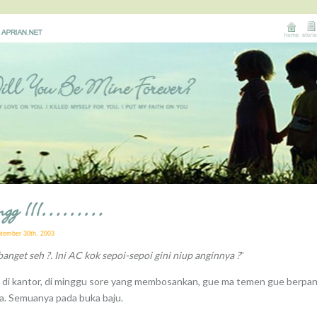
ongg !!!………
ptember 30th, 2003
anget seh ?. Ini AC kok sepoi-sepoi gini niup anginnya ?
”
u di kantor, di minggu sore yang membosankan, gue ma temen gue berpa
ia. Semuanya pada buka baju.