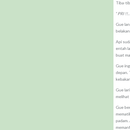
Tiba-ti
“
PRI !!
Gue lang
belakan
Api su
entah la
buat ma
Gue ing
depan. 
kebakar
Gue lari
melihat
Gue ber
mematik
padam. 
memanfa