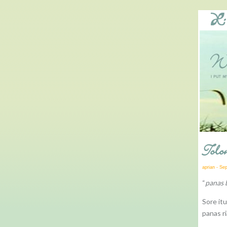
Tol
aprian - Se
“
panas b
Sore it
panas r