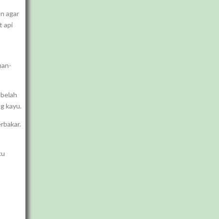
an agar
t api
man-
ebelah
g kayu.
rbakar.
ku